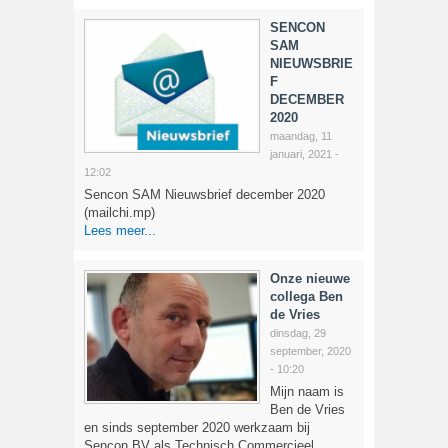
SENCON
SAM
NIEUWSBRIE
F
DECEMBER
2020
maandag, 11
januari, 2021 -
12:02
Sencon SAM Nieuwsbrief december 2020
(mailchi.mp)
Lees meer...
Onze nieuwe
collega Ben
de Vries
dinsdag, 29
september, 2020
- 10:20
Mijn naam is
Ben de Vries
en sinds september 2020 werkzaam bij
Sencon BV als Technisch Commercieel