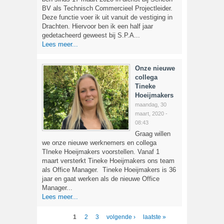
BV als Technisch Commercieel Projectleider.
Deze functie voer ik uit vanuit de vestiging in
Drachten. Hiervoor ben ik een half jaar
gedetacheerd geweest bij S.P.A...
Lees meer...
Onze nieuwe
collega
Tineke
Hoeijmakers
maandag, 30
maart, 2020 -
08:43
Graag willen
we onze nieuwe werknemers en collega
TIneke Hoeijmakers voorstellen. Vanaf 1
maart versterkt Tineke Hoeijmakers ons team
als Office Manager. Tineke Hoeijmakers is 36
jaar en gaat werken als de nieuwe Office
Manager...
Lees meer...
1
2
3
volgende ›
laatste »
PAGINA'S