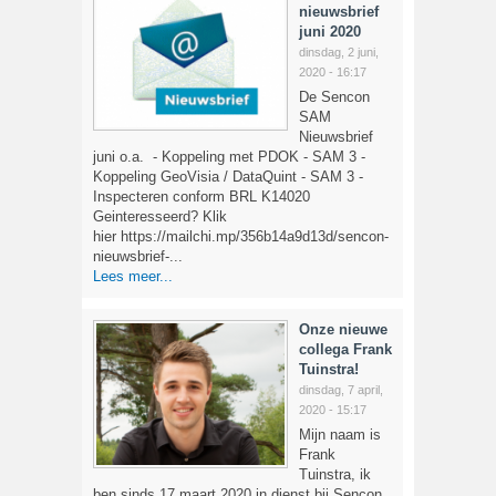
nieuwsbrief
juni 2020
dinsdag, 2 juni,
2020 - 16:17
De Sencon
SAM
Nieuwsbrief
juni o.a. - Koppeling met PDOK - SAM 3 -
Koppeling GeoVisia / DataQuint - SAM 3 -
Inspecteren conform BRL K14020
Geinteresseerd? Klik
hier https://mailchi.mp/356b14a9d13d/sencon-
nieuwsbrief-...
Lees meer...
Onze nieuwe
collega Frank
Tuinstra!
dinsdag, 7 april,
2020 - 15:17
Mijn naam is
Frank
Tuinstra, ik
ben sinds 17 maart 2020 in dienst bij Sencon