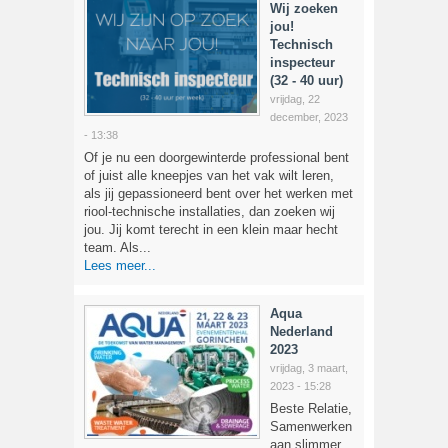
Wij zoeken
jou!
Technisch
inspecteur
(32 - 40 uur)
vrijdag, 22
december, 2023
- 13:38
Of je nu een doorgewinterde professional bent
of juist alle kneepjes van het vak wilt leren,
als jij gepassioneerd bent over het werken met
riool-technische installaties, dan zoeken wij
jou. Jij komt terecht in een klein maar hecht
team. Als...
Lees meer...
Aqua
Nederland
2023
vrijdag, 3 maart,
2023 - 15:28
Beste Relatie,
Samenwerken
aan slimmer