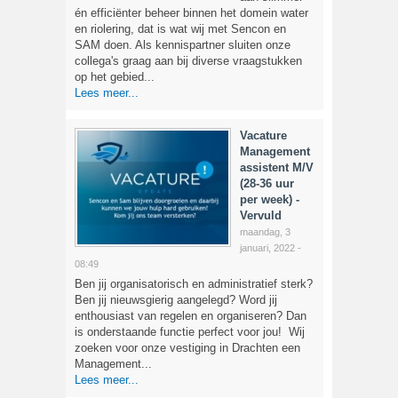
én efficiënter beheer binnen het domein water
en riolering, dat is wat wij met Sencon en
SAM doen. Als kennispartner sluiten onze
collega's graag aan bij diverse vraagstukken
op het gebied...
Lees meer...
Vacature
Management
assistent M/V
(28-36 uur
per week) -
Vervuld
maandag, 3
januari, 2022 -
08:49
Ben jij organisatorisch en administratief sterk?
Ben jij nieuwsgierig aangelegd? Word jij
enthousiast van regelen en organiseren? Dan
is onderstaande functie perfect voor jou! Wij
zoeken voor onze vestiging in Drachten een
Management...
Lees meer...