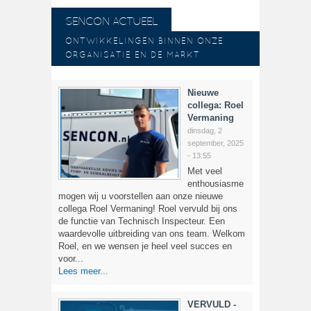
SENCON ACTUEEL
ONTWIKKELINGEN BINNEN ONZE
ORGANISATIE EN DE MARKT
Nieuwe
collega: Roel
Vermaning
dinsdag, 2
september, 2025
- 13:55
Met veel
enthousiasme
mogen wij u voorstellen aan onze nieuwe
collega Roel Vermaning! Roel vervuld bij ons
de functie van Technisch Inspecteur. Een
waardevolle uitbreiding van ons team. Welkom
Roel, en we wensen je heel veel succes en
voor...
Lees meer...
VERVULD -