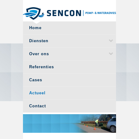
Overslaan en naar de algemene inhoud gaan
Home
Diensten
Over ons
Referenties
Cases
Actueel
Contact