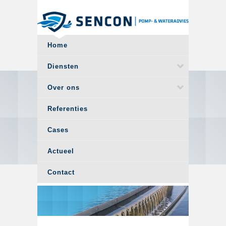
Overslaan en naar de algemene inhoud gaan
Home
Diensten
Over ons
Referenties
Cases
Actueel
Contact