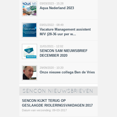
03/03/2023 - 15:28
Aqua Nederland 2023
03/01/2022 - 08:49
Vacature Management assistent
M/V (28-36 uur per w...
11/01/2021 - 12:02
SENCON SAM NIEUWSBRIEF
DECEMBER 2020
29/09/2020 - 10:20
Onze nieuwe collega Ben de Vries
SENCON NIEUWSBRIEVEN
SENCON KIJKT TERUG OP
GESLAAGDE RIOLERINGSVAKDAGEN 2017
Datum van verzending:
09-03-2017