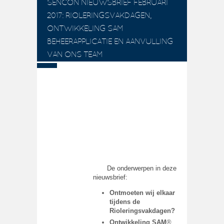
SENCON NIEUWSBRIEF FEBRUARI
2017: RIOLERINGSVAKDAGEN,
ONTWIKKELING SAM
BEHEERAPPLICATIE EN AANVULLING
VAN ONS TEAM
SENCON
NIEUWSBRIEF
FEBRUARI 2017
De onderwerpen in deze
nieuwsbrief:
Ontmoeten wij elkaar
tijdens de
Rioleringsvakdagen?
Ontwikkeling SAM
®