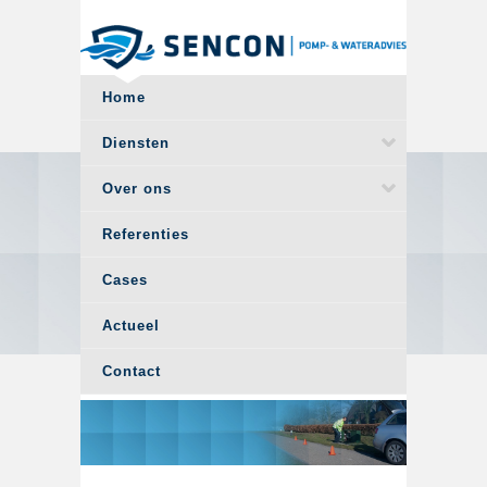
Overslaan en naar de algemene inhoud gaan
Home
Diensten
Over ons
Referenties
Cases
Actueel
Contact