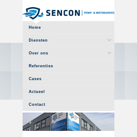
Overslaan en naar de algemene inhoud gaan
Home
Diensten
Over ons
Referenties
Cases
Actueel
Contact