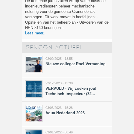
De komende jaren zullen wij op vaste basis de
ingenieursdiensten beheer mechanische
riolering voor de gemeente Cranendonck
verzorgen. Dit werk omvat in hoofdlijnen: -
Opstellen van het beheerplan - Uitvoeren van de
NEN 3140 keuringen -...
Lees meer...
SENCON ACTUEEL
02/09/2025 - 13:55
Nieuwe collega: Roel Vermaning
22/12/2023 - 13:38
VERVULD - Wij zoeken jou!
Technisch inspecteur (32...
03/03/2023 - 15:28
Aqua Nederland 2023
03/01/2022 - 08:49