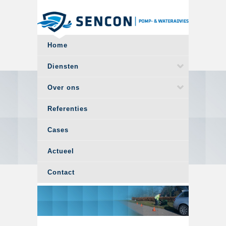
Overslaan en naar de algemene inhoud gaan
Home
Diensten
Over ons
Referenties
Cases
Actueel
Contact