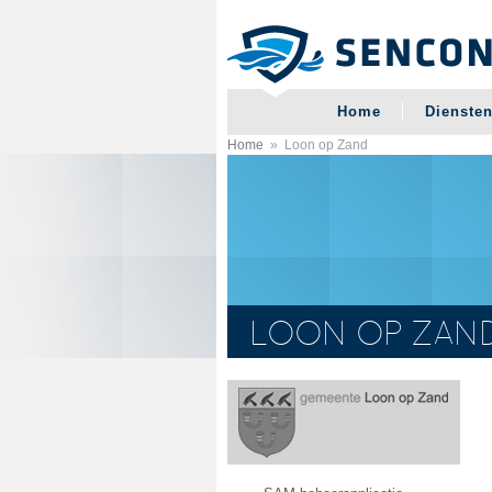
Overslaan en naar de algemene inhoud gaan
Home
Dienste
Home
»
Loon op Zand
U BENT HIER
LOON OP ZAN