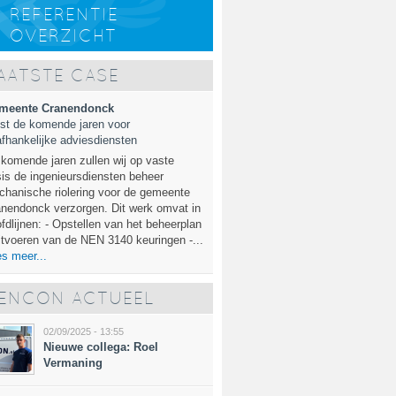
REFERENTIE
OVERZICHT
AATSTE CASE
meente Cranendonck
st de komende jaren voor
fhankelijke adviesdiensten
komende jaren zullen wij op vaste
is de ingenieursdiensten beheer
hanische riolering voor de gemeente
nendonck verzorgen. Dit werk omvat in
fdlijnen: - Opstellen van het beheerplan
itvoeren van de NEN 3140 keuringen -...
s meer...
ENCON ACTUEEL
02/09/2025 - 13:55
Nieuwe collega: Roel
Vermaning