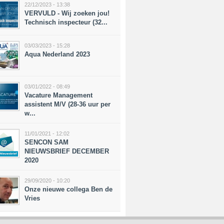
22/12/2023 - 13:38
VERVULD - Wij zoeken jou!
Technisch inspecteur (32...
03/03/2023 - 15:28
Aqua Nederland 2023
03/01/2022 - 08:49
Vacature Management
assistent M/V (28-36 uur per
w...
11/01/2021 - 12:02
SENCON SAM
NIEUWSBRIEF DECEMBER
2020
29/09/2020 - 10:20
Onze nieuwe collega Ben de
Vries