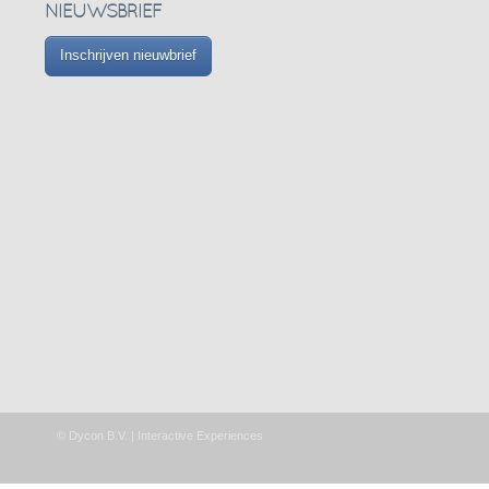
NIEUWSBRIEF
Inschrijven nieuwbrief
© Dycon B.V. | Interactive Experiences