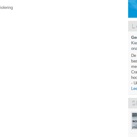
iolering
L
Ge
Kie
ona
De 
bas
mec
Cra
hoo
- U
Lee
S