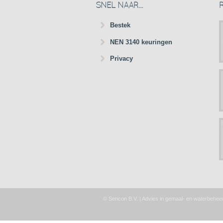
SNEL NAAR...
Bestek
NEN 3140 keuringen
Privacy
© Sencon B.V. | Advies in gemaal- en waterbehee