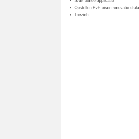
SAM beheerapplicatie
Opstellen PvE eisen renovatie drukr
Toezicht