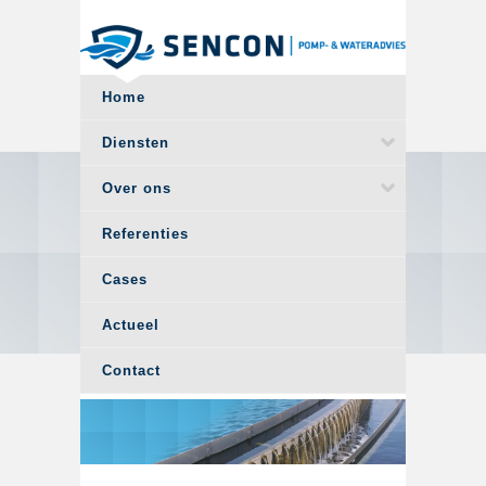
Overslaan en naar de algemene inhoud gaan
Home
Diensten
Over ons
Referenties
Cases
Actueel
Contact