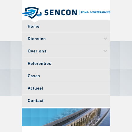
Overslaan en naar de algemene inhoud gaan
Home
Diensten
Over ons
Referenties
Cases
Actueel
Contact