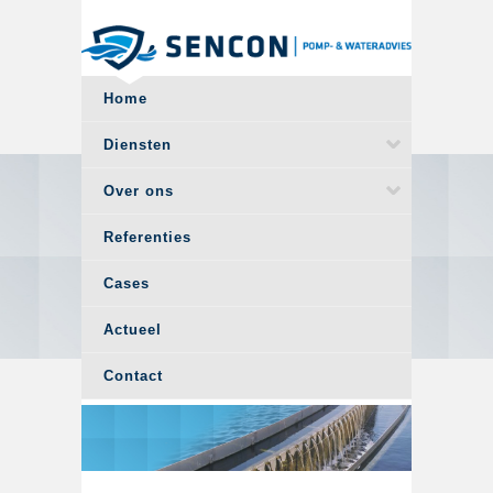
Overslaan en naar de algemene inhoud gaan
Home
Diensten
Over ons
Referenties
Cases
Actueel
Contact