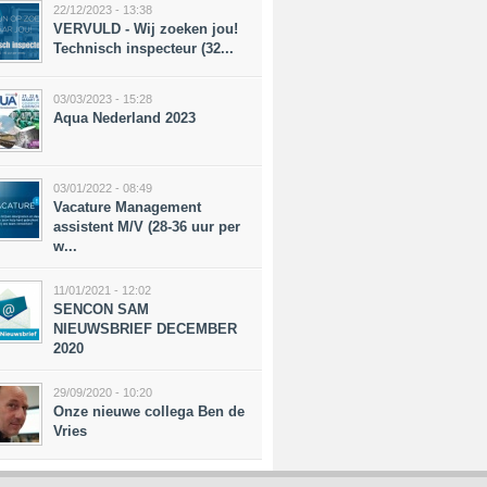
22/12/2023 - 13:38
VERVULD - Wij zoeken jou!
Technisch inspecteur (32...
03/03/2023 - 15:28
Aqua Nederland 2023
03/01/2022 - 08:49
Vacature Management
assistent M/V (28-36 uur per
w...
11/01/2021 - 12:02
SENCON SAM
NIEUWSBRIEF DECEMBER
2020
29/09/2020 - 10:20
Onze nieuwe collega Ben de
Vries