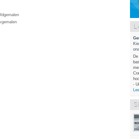
ofdgemalen
ukgemalen
L
Ge
Kie
ona
De 
bas
mec
Cra
hoo
- U
Lee
S