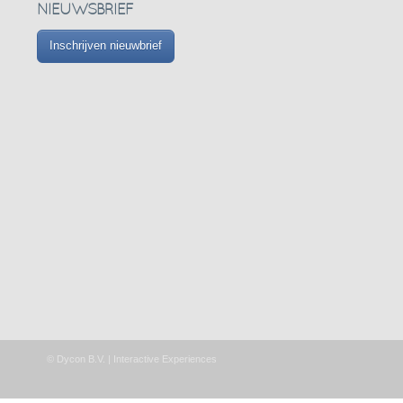
NIEUWSBRIEF
Inschrijven nieuwbrief
© Dycon B.V. | Interactive Experiences