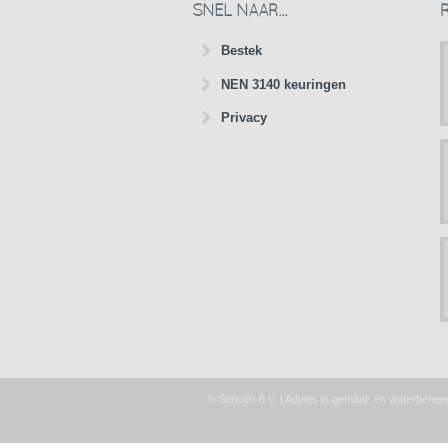
SNEL NAAR...
Bestek
NEN 3140 keuringen
Privacy
© Sencon B.V. | Advies in gemaal- en waterbehee