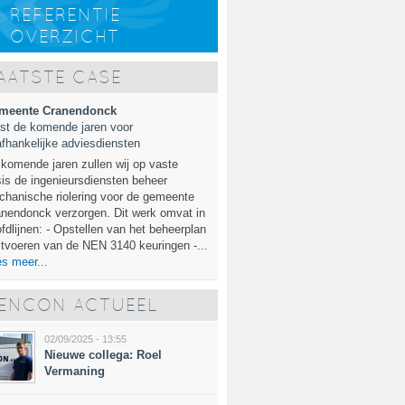
REFERENTIE
OVERZICHT
AATSTE CASE
meente Cranendonck
st de komende jaren voor
fhankelijke adviesdiensten
komende jaren zullen wij op vaste
is de ingenieursdiensten beheer
hanische riolering voor de gemeente
nendonck verzorgen. Dit werk omvat in
fdlijnen: - Opstellen van het beheerplan
itvoeren van de NEN 3140 keuringen -...
s meer...
ENCON ACTUEEL
02/09/2025 - 13:55
Nieuwe collega: Roel
Vermaning