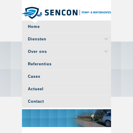
Overslaan en naar de algemene inhoud gaan
Home
Diensten
Over ons
Referenties
Cases
Actueel
Contact